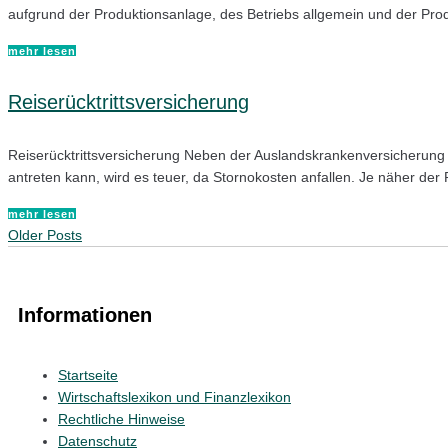
aufgrund der Produktionsanlage, des Betriebs allgemein und der Prod
mehr lesen
Reiserücktrittsversicherung
Reiserücktrittsversicherung Neben der Auslandskrankenversicherung is
antreten kann, wird es teuer, da Stornokosten anfallen. Je näher der R
mehr lesen
Beitragsnavigation
Older
Older Posts
Posts
Informationen
Startseite
Wirtschaftslexikon und Finanzlexikon
Rechtliche Hinweise
Datenschutz