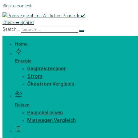
Skip to content
Search …
Home
Energie
Gaspreisrechner
Strom
Ökostrom Vergleich
Reisen
Pauschalreisen
Mietwagen Vergleich