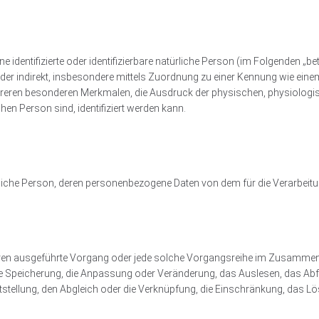
 identifizierte oder identifizierbare natürliche Person (im Folgenden „be
kt oder indirekt, insbesondere mittels Zuordnung zu einer Kennung wie e
hreren besonderen Merkmalen, die Ausdruck der physischen, physiologi
ichen Person sind, identifiziert werden kann.
natürliche Person, deren personenbezogene Daten von dem für die Verarbeit
erfahren ausgeführte Vorgang oder jede solche Vorgangsreihe im Zusam
die Speicherung, die Anpassung oder Veränderung, das Auslesen, das Ab
tstellung, den Abgleich oder die Verknüpfung, die Einschränkung, das L