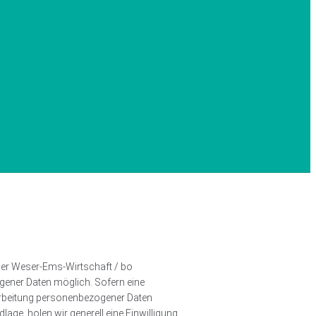
 der Weser-Ems-Wirtschaft / bo
gener Daten möglich. Sofern eine
arbeitung personenbezogener Daten
age, holen wir generell eine Einwilligung