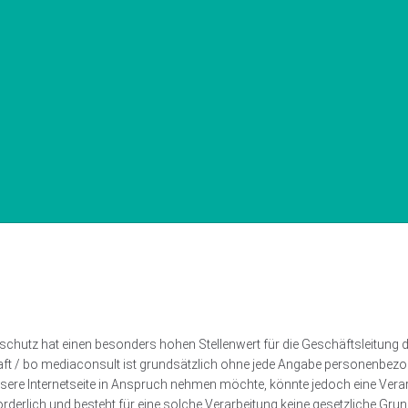
schutz hat einen besonders hohen Stellenwert für die Geschäftsleitung
aft / bo mediaconsult ist grundsätzlich ohne jede Angabe personenbezo
ere Internetseite in Anspruch nehmen möchte, könnte jedoch eine Ver
derlich und besteht für eine solche Verarbeitung keine gesetzliche Grundl