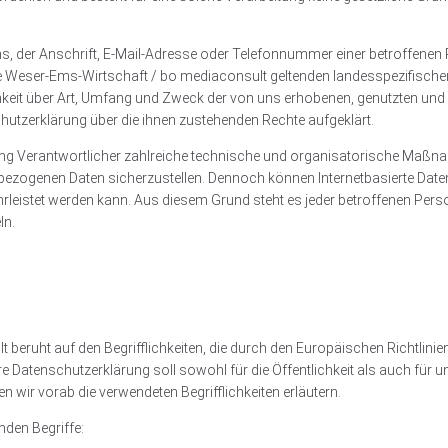
 der Anschrift, E-Mail-Adresse oder Telefonnummer einer betroffenen Pe
e Weser-Ems-Wirtschaft / bo mediaconsult geltenden landesspezifisch
hkeit über Art, Umfang und Zweck der von uns erhobenen, genutzten un
hutzerklärung über die ihnen zustehenden Rechte aufgeklärt.
tung Verantwortlicher zahlreiche technische und organisatorische Maß
enbezogenen Daten sicherzustellen. Dennoch können Internetbasierte Dat
rleistet werden kann. Aus diesem Grund steht es jeder betroffenen Per
ln.
beruht auf den Begrifflichkeiten, die durch den Europäischen Richtlin
Datenschutzerklärung soll sowohl für die Öffentlichkeit als auch für 
n wir vorab die verwendeten Begrifflichkeiten erläutern.
nden Begriffe: