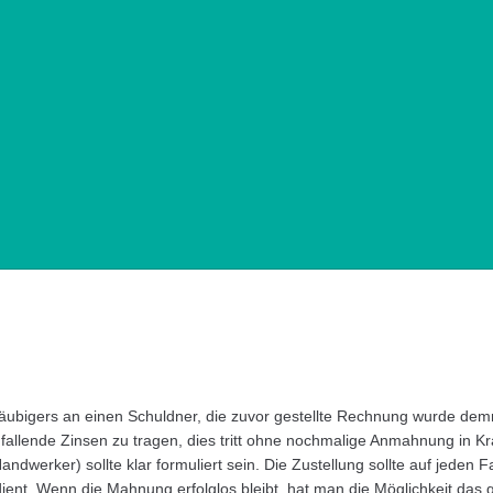
äubigers an einen Schuldner, die zuvor gestellte Rechnung wurde demn
llende Zinsen zu tragen, dies tritt ohne nochmalige Anmahnung in Kraf
ndwerker) sollte klar formuliert sein. Die Zustellung sollte auf jeden F
ient. Wenn die Mahnung erfolglos bleibt, hat man die Möglichkeit das g