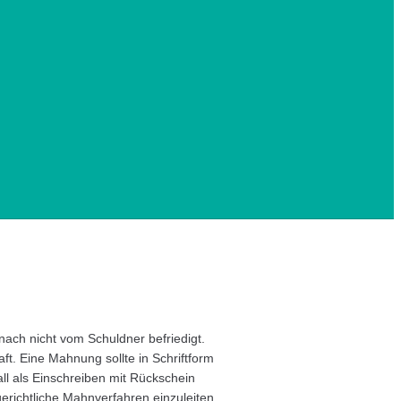
ach nicht vom Schuldner befriedigt.
t. Eine Mahnung sollte in Schriftform
all als Einschreiben mit Rückschein
erichtliche Mahnverfahren einzuleiten.